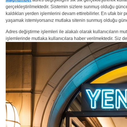
gerçekleştirilmektedir. Sistemin sizlere sunmuş olduğu güncel
kaldıkları yerden işlemlerini devam ettirebilirler. En ufak bir p
yaşamak istemiyorsanız mutlaka sitenin sunmuş olduğu güncel 
Adres değiştirme işlemleri ile alakalı olarak kullanıcıların m
işlemlerinde mutlaka kullanıcılara haber verilmektedir. Siz d