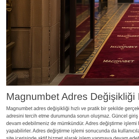
Magnumbet Adres Değişikliği 
Magnumbet adres değişikliği hızlı ve pratik bir şekilde gerçek
adresini tercih etme durumunda sorun oluşmaz. Güncel giriş ad
devam edebilmeniz de mümkündür. Adres değiştirme işlemi hızlı 
yapabilirler. Adres değiştirme işlemi sonucunda da kullanıcıl
site içerisinde aktif hizmet alarak işlem yapmaya devam edebi