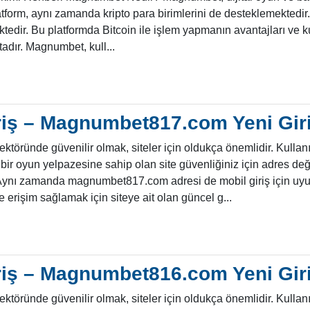
tform, aynı zamanda kripto para birimlerini de desteklemektedir.
ektedir. Bu platformda Bitcoin ile işlem yapmanın avantajları ve 
tadır. Magnumbet, kull...
iş – Magnumbet817.com Yeni Giri
öründe güvenilir olmak, siteler için oldukça önemlidir. Kullanıcı
ş bir oyun yelpazesine sahip olan site güvenliğiniz için adres de
. Aynı zamanda magnumbet817.com adresi de mobil giriş içi
erişim sağlamak için siteye ait olan güncel g...
iş – Magnumbet816.com Yeni Giri
öründe güvenilir olmak, siteler için oldukça önemlidir. Kullanıcı