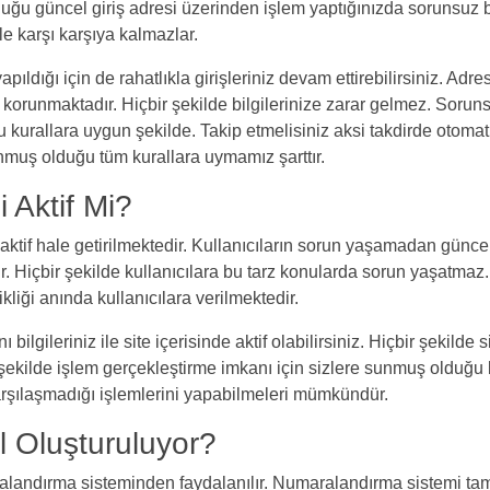
ğu güncel giriş adresi üzerinden işlem yaptığınızda sorunsuz bir 
e karşı karşıya kalmazlar.
apıldığı için de rahatlıkla girişleriniz devam ettirebilirsiniz. Ad
nde korunmaktadır. Hiçbir şekilde bilgilerinize zarar gelmez. Sorun
kurallara uygun şekilde. Takip etmelisiniz aksi takdirde otomati
nmuş olduğu tüm kurallara uymamız şarttır.
 Aktif Mi?
de aktif hale getirilmektedir. Kullanıcıların sorun yaşamadan gün
r. Hiçbir şekilde kullanıcılara bu tarz konularda sorun yaşatmaz. 
kliği anında kullanıcılara verilmektedir.
 bilgileriniz ile site içerisinde aktif olabilirsiniz. Hiçbir şekil
r şekilde işlem gerçekleştirme imkanı için sizlere sunmuş olduğu 
arşılaşmadığı işlemlerini yapabilmeleri mümkündür.
l Oluşturuluyor?
ralandırma sisteminden faydalanılır. Numaralandırma sistemi ta