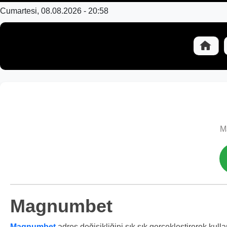
Cumartesi, 08.08.2026 - 20:58
M
Magnumbet
Magnumbet
adres değişikliğini sık sık gerçekleştirerek kul