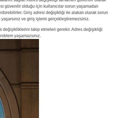
esi güvenilir olduğu için kullanıcılar sorun yaşamadan
dürebilirler. Giriş adresi değişikliği ile alakalı olarak sorun
aşarsınız ve giriş işlemi gerçekleştiremezsiniz.
eğişikliklerini takip etmeleri gerekir. Adres değişikliği
e problem yaşamazsınız.