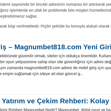
stemi sayesinde bir önceki adresinin numarası bir artırılarak yen
ınız işlemlerde en ufak bir problemde bile müşteri hizmetlerinde
leştirebilmeniz sağlar.
larak bilgi verilmektedir. Hiçbir şekilde bu konuyla alakalı olarak
iş – Magnumbet818.com Yeni Giri
öründe güvenilir olmak, siteler için oldukça önemlidir. Kullanıcı
ş bir oyun yelpazesine sahip olan site güvenliğiniz için adres de
. Aynı zamanda magnumbet818.com adresi de mobil giriş içi
erişim sağlamak için siteye ait olan güncel g...
Yatırım ve Çekim Rehberi: Kolay
kimi Rehberi Magnumbet Nedir? Magnumbet, dijital oyun ve bahis 