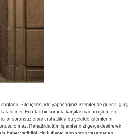
 sağlanır. Site içerisinde yapacağınız işlemler de güncel giriş
alabilirler. En ufak bir sorunla karşılaşmadan işlemleri
cılar sorunsuz olarak rahatlıkla bu şekilde işlemlerini
onusu olmaz. Rahatlıkla tüm işlemlerinizi gerçekleştirerek
ara haber verildiği için kullanıcıların sorun yaşamadan