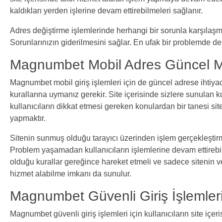
kaldıkları yerden işlerine devam ettirebilmeleri sağlanır.
Adres değiştirme işlemlerinde herhangi bir sorunla karşılaşma
Sorunlarınızın giderilmesini sağlar. En ufak bir problemde d
Magnumbet Mobil Adres Güncel M
Magnumbet mobil giriş işlemleri için de güncel adrese ihtiyac
kurallarına uymanız gerekir. Site içerisinde sizlere sunula
kullanıcıların dikkat etmesi gereken konulardan bir tanesi si
yapmaktır.
Sitenin sunmuş olduğu tarayıcı üzerinden işlem gerçekleştir
Problem yaşamadan kullanıcıların işlemlerine devam ettirebi
olduğu kurallar gereğince hareket etmeli ve sadece sitenin v
hizmet alabilme imkanı da sunulur.
Magnumbet Güvenli Giriş İşlemler
Magnumbet güvenli giriş işlemleri için kullanıcıların site içe