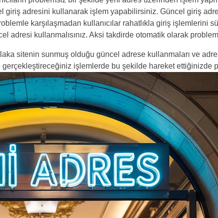
 giriş adresini kullanarak işlem yapabilirsiniz. Güncel giriş adr
roblemle karşılaşmadan kullanıcılar rahatlıkla giriş işlemlerini sür
adresi kullanmalısınız. Aksi takdirde otomatik olarak problem y
utlaka sitenin sunmuş olduğu güncel adrese kullanmaları ve adres d
e gerçekleştireceğiniz işlemlerde bu şekilde hareket ettiğinizd