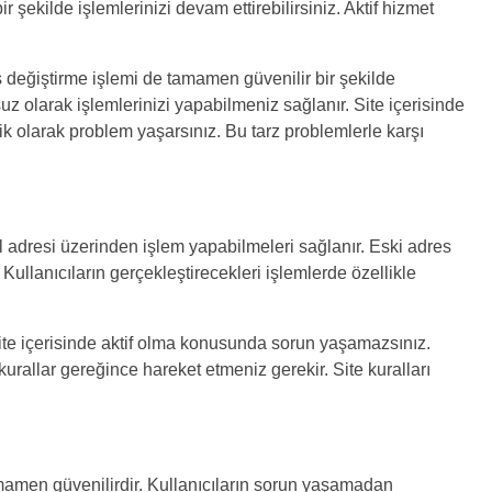
şekilde işlemlerinizi devam ettirebilirsiniz. Aktif hizmet
res değiştirme işlemi de tamamen güvenilir bir şekilde
suz olarak işlemlerinizi yapabilmeniz sağlanır. Site içerisinde
k olarak problem yaşarsınız. Bu tarz problemlerle karşı
cel adresi üzerinden işlem yapabilmeleri sağlanır. Eski adres
Kullanıcıların gerçekleştirecekleri işlemlerde özellikle
de site içerisinde aktif olma konusunda sorun yaşamazsınız.
kurallar gereğince hareket etmeniz gerekir. Site kuralları
mamen güvenilirdir. Kullanıcıların sorun yaşamadan