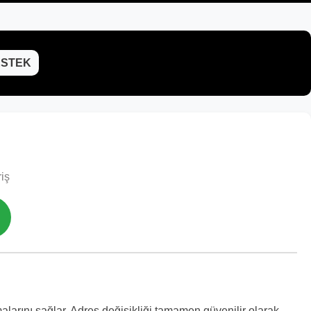
ESTEK
iş
malarını sağlar. Adres değişikliği tamamen güvenilir olarak