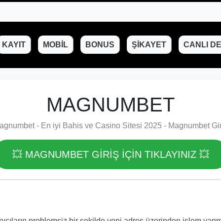
KAYIT
MOBIL
BONUS
ŞIKAYET
CANLI D
MAGNUMBET
agnumbet - En iyi Bahis ve Casino Sitesi 2025 - Magnumbet Gir
💥 MAGNUMBET GİRİŞ İÇİN TIKLAYINIZ 💥
lanıcıların problemsiz bir şekilde yeni adres üzerinden işlem yap