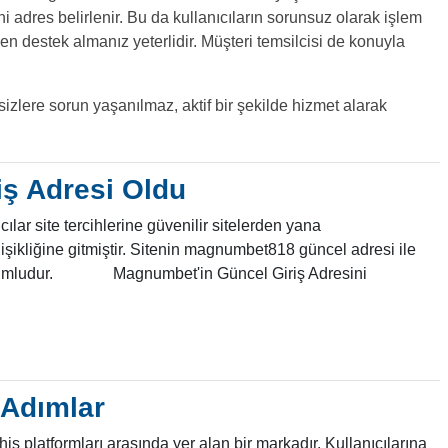
i adres belirlenir. Bu da kullanıcıların sorunsuz olarak işlem
n destek almanız yeterlidir. Müşteri temsilcisi de konuyla
 sizlere sorun yaşanılmaz, aktif bir şekilde hizmet alarak
ş Adresi Oldu
lar site tercihlerine güvenilir sitelerden yana
ğişikliğine gitmiştir. Sitenin magnumbet818 güncel adresi ile
n uyumludur. Magnumbet'in Güncel Giriş Adresini
 Adımlar
platformları arasında yer alan bir markadır. Kullanıcılarına