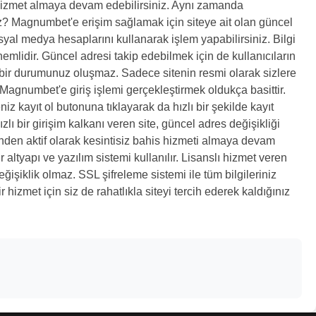
e hizmet almaya devam edebilirsiniz. Aynı zamanda
Magnumbet'e erişim sağlamak için siteye ait olan güncel
syal medya hesaplarını kullanarak işlem yapabilirsiniz. Bilgi
nemlidir. Güncel adresi takip edebilmek için de kullanıcıların
 bir durumunuz oluşmaz. Sadece sitenin resmi olarak sizlere
gnumbet'e giriş işlemi gerçekleştirmek oldukça basittir.
niz kayıt ol butonuna tıklayarak da hızlı bir şekilde kayıt
ızlı bir girişim kalkanı veren site, güncel adres değişikliği
nden aktif olarak kesintisiz bahis hizmeti almaya devam
 altyapı ve yazılım sistemi kullanılır. Lisanslı hizmet veren
ğişiklik olmaz. SSL şifreleme sistemi ile tüm bilgileriniz
izmet için siz de rahatlıkla siteyi tercih ederek kaldığınız