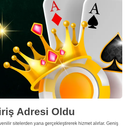
riş Adresi Oldu
enilir sitelerden yana gerçekleştirerek hizmet alırlar. Geniş