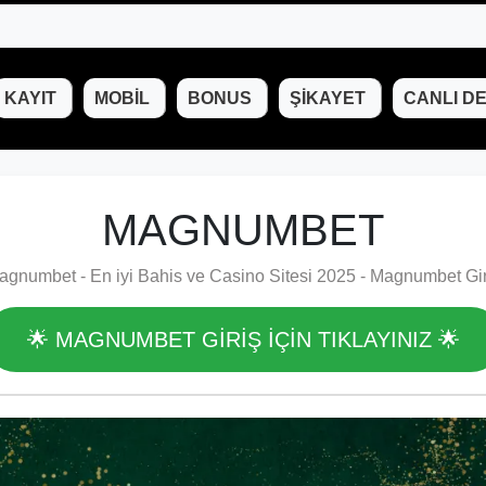
KAYIT
MOBIL
BONUS
ŞIKAYET
CANLI D
MAGNUMBET
agnumbet - En iyi Bahis ve Casino Sitesi 2025 - Magnumbet Gir
🌟 MAGNUMBET GİRİŞ İÇİN TIKLAYINIZ 🌟