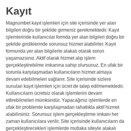
Kayıt
Magnumbet kayıt işlemleri için site içerisinde yer alan
bilgileri doğru bir şekilde girmeniz gerekmektedir. Kayıt
işlemlerinde kullanıcılar formda yer alan bilgileri doğru bir
şekilde girdiklerinde sorunsuz hizmet alabilirler. Kayıt
formunda yer alan bilgilerle alakalı olarak sorun
yaşamazsınız. Aktif olarak hizmet alıp işlem
gerçekleştirebilme imkanına sahip olursunuz. En ufak bir
sorunla karşılaşmadan kullanıcıların hizmet almaya
devam edebilmeleri sağlanır. Site içerisinde sizlere
sunulan kayıt işlemleri için ücret de talep edilmemektedir.
Kullanıcıların ücretsiz olarak işlemlerini devam
ettirebilmeleri mümkündür. Yapacağınız işlemlerde en
ufak bir problemle karşılaşmadan rahatlıkla aktif hizmet
alabilirsiniz. Sorunsuz işlem gerçekleştirme imkanı her
zaman kullanıcılara verilir. Site içerisinde kullanıcıların da
gerçekleştirecekleri işlemlerde mutlaka siteyle alakalı