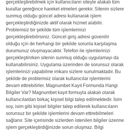
gerçekleştirebilmek için kullanıcıların siteyle alakalı tüm
kurallar gereğince hareket etmeleri gerekir. Sitenin sizlere
sunmuş olduğu güncel adresi kullanarak işlem
gerçekleştirdiğinizde aktif olarak hizmet alabilir.
Problemsiz bir şekilde tüm işlemlerinizi
gerçekleştirebilirsiniz. Güncel giriş adresi güvenilir
olduğu için de herhangi bir şekilde sorunla karşılaşma
durumunuz oluşmayacaktır. Telefon ile işlemlerinizi
gerçekleştirirken sitenin sunmuş olduğu uygulamayı da
kullanabilirsiniz. Uygulama üzerinden de sorunsuz olarak
işlemlerinizi yapabilme imkanı sizlere sunulmaktadır. Bu
şekilde de problemsiz olarak kullanıcılar işlemlerini
devam ettirebilirler. Magnumbet Kayıt Formunda Hangi
Bilgiler Var? Magnumbet kayıt formuyla alakalı olarak
kullanıcılardan birkaç kişisel bilgi talep edilmektedir. İsim
soy, isim gibi kişisel bilgiler talep edilerek kullanıcıların
sorunsuz bir şekilde işlemlerini devam ettirebilmeleri
sağlanır. Site içerisinde sizlerden istenilen bilgiler üzerine
işlem gerçekleştirdiğinizde sorun oluşmaz. Bilgi