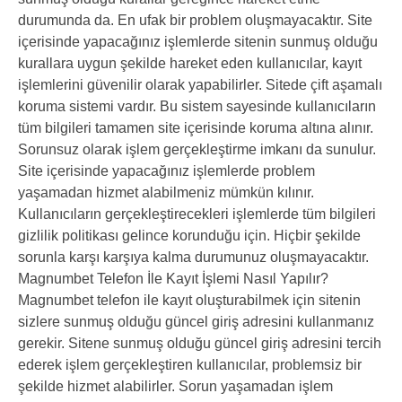
durumunda da. En ufak bir problem oluşmayacaktır. Site
içerisinde yapacağınız işlemlerde sitenin sunmuş olduğu
kurallara uygun şekilde hareket eden kullanıcılar, kayıt
işlemlerini güvenilir olarak yapabilirler. Sitede çift aşamalı
koruma sistemi vardır. Bu sistem sayesinde kullanıcıların
tüm bilgileri tamamen site içerisinde koruma altına alınır.
Sorunsuz olarak işlem gerçekleştirme imkanı da sunulur.
Site içerisinde yapacağınız işlemlerde problem
yaşamadan hizmet alabilmeniz mümkün kılınır.
Kullanıcıların gerçekleştirecekleri işlemlerde tüm bilgileri
gizlilik politikası gelince korunduğu için. Hiçbir şekilde
sorunla karşı karşıya kalma durumunuz oluşmayacaktır.
Magnumbet Telefon İle Kayıt İşlemi Nasıl Yapılır?
Magnumbet telefon ile kayıt oluşturabilmek için sitenin
sizlere sunmuş olduğu güncel giriş adresini kullanmanız
gerekir. Sitene sunmuş olduğu güncel giriş adresini tercih
ederek işlem gerçekleştiren kullanıcılar, problemsiz bir
şekilde hizmet alabilirler. Sorun yaşamadan işlem