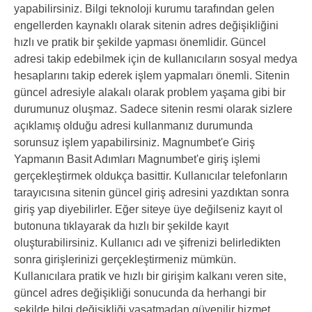
yapabilirsiniz. Bilgi teknoloji kurumu tarafından gelen
engellerden kaynaklı olarak sitenin adres değişikliğini
hızlı ve pratik bir şekilde yapması önemlidir. Güncel
adresi takip edebilmek için de kullanıcıların sosyal medya
hesaplarını takip ederek işlem yapmaları önemli. Sitenin
güncel adresiyle alakalı olarak problem yaşama gibi bir
durumunuz oluşmaz. Sadece sitenin resmi olarak sizlere
açıklamış olduğu adresi kullanmanız durumunda
sorunsuz işlem yapabilirsiniz. Magnumbet'e Giriş
Yapmanın Basit Adımları Magnumbet'e giriş işlemi
gerçekleştirmek oldukça basittir. Kullanıcılar telefonların
tarayıcısına sitenin güncel giriş adresini yazdıktan sonra
giriş yap diyebilirler. Eğer siteye üye değilseniz kayıt ol
butonuna tıklayarak da hızlı bir şekilde kayıt
oluşturabilirsiniz. Kullanıcı adı ve şifrenizi belirledikten
sonra girişlerinizi gerçekleştirmeniz mümkün.
Kullanıcılara pratik ve hızlı bir girişim kalkanı veren site,
güncel adres değişikliği sonucunda da herhangi bir
şekilde bilgi değişikliği yaşatmadan güvenilir hizmet