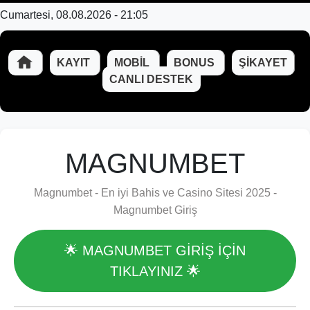
Cumartesi, 08.08.2026 - 21:05
KAYIT
MOBIL
BONUS
ŞIKAYET
CANLI DESTEK
MAGNUMBET
Magnumbet - En iyi Bahis ve Casino Sitesi 2025 -
Magnumbet Giriş
🌟 MAGNUMBET GİRİŞ İÇİN
TIKLAYINIZ 🌟