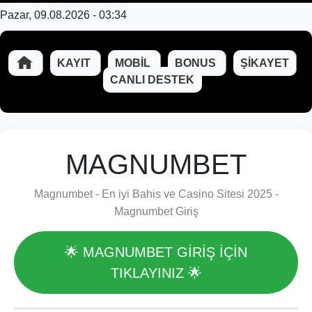
Pazar, 09.08.2026 - 03:34
KAYIT
MOBIL
BONUS
ŞIKAYET
CANLI DESTEK
MAGNUMBET
Magnumbet - En iyi Bahis ve Casino Sitesi 2025 -
Magnumbet Giriş
🌟 MAGNUMBET GİRİŞ İÇİN
TIKLAYINIZ 🌟