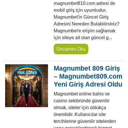
magnumbet810.com adresi de
mobil giriş için uyumludur.
Magnumbet'in Güncel Giriş
Adresini Nereden Bulabilirsiniz?
Magnumbet'e erişim sağlamak
için siteye ait olan güncel g...
Devamını Oku
Magnumbet 809 Giriş
– Magnumbet809.com
Yeni Giriş Adresi Oldu
Magnumbet online bahis ve
casino sektöründe güvenilir
olmak, siteler için oldukça
önemlidir. Kullanıcılar site
tercihlerine güvenilir sitelerden