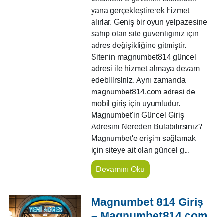
yana gerçekleştirerek hizmet
alırlar. Geniş bir oyun yelpazesine
sahip olan site güvenliğiniz için
adres değişikliğine gitmiştir.
Sitenin magnumbet814 güncel
adresi ile hizmet almaya devam
edebilirsiniz. Aynı zamanda
magnumbet814.com adresi de
mobil giriş için uyumludur.
Magnumbet'in Güncel Giriş
Adresini Nereden Bulabilirsiniz?
Magnumbet'e erişim sağlamak
için siteye ait olan güncel g...
Devamını Oku
Magnumbet 814 Giriş
– Magnumbet814.com