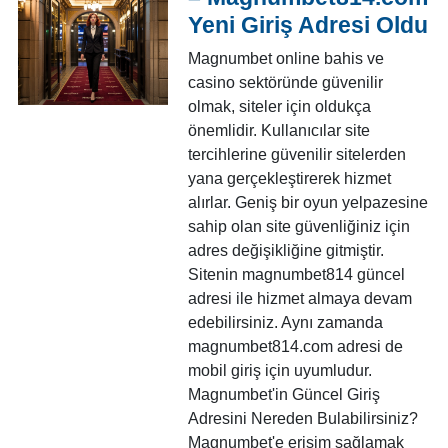
Yeni Giriş Adresi Oldu
Magnumbet online bahis ve
casino sektöründe güvenilir
olmak, siteler için oldukça
önemlidir. Kullanıcılar site
tercihlerine güvenilir sitelerden
yana gerçekleştirerek hizmet
alırlar. Geniş bir oyun yelpazesine
sahip olan site güvenliğiniz için
adres değişikliğine gitmiştir.
Sitenin magnumbet814 güncel
adresi ile hizmet almaya devam
edebilirsiniz. Aynı zamanda
magnumbet814.com adresi de
mobil giriş için uyumludur.
Magnumbet'in Güncel Giriş
Adresini Nereden Bulabilirsiniz?
Magnumbet'e erişim sağlamak