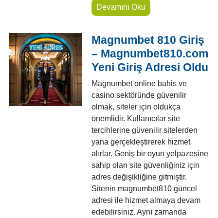
Devamını Oku
Magnumbet 810 Giriş
– Magnumbet810.com
Yeni Giriş Adresi Oldu
Magnumbet online bahis ve
casino sektöründe güvenilir
olmak, siteler için oldukça
önemlidir. Kullanıcılar site
tercihlerine güvenilir sitelerden
yana gerçekleştirerek hizmet
alırlar. Geniş bir oyun yelpazesine
sahip olan site güvenliğiniz için
adres değişikliğine gitmiştir.
Sitenin magnumbet810 güncel
adresi ile hizmet almaya devam
edebilirsiniz. Aynı zamanda