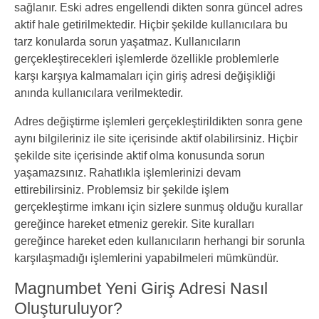
sağlanır. Eski adres engellendi dikten sonra güncel adres
aktif hale getirilmektedir. Hiçbir şekilde kullanıcılara bu
tarz konularda sorun yaşatmaz. Kullanıcıların
gerçekleştirecekleri işlemlerde özellikle problemlerle
karşı karşıya kalmamaları için giriş adresi değişikliği
anında kullanıcılara verilmektedir.
Adres değiştirme işlemleri gerçekleştirildikten sonra gene
aynı bilgileriniz ile site içerisinde aktif olabilirsiniz. Hiçbir
şekilde site içerisinde aktif olma konusunda sorun
yaşamazsınız. Rahatlıkla işlemlerinizi devam
ettirebilirsiniz. Problemsiz bir şekilde işlem
gerçekleştirme imkanı için sizlere sunmuş olduğu kurallar
gereğince hareket etmeniz gerekir. Site kuralları
gereğince hareket eden kullanıcıların herhangi bir sorunla
karşılaşmadığı işlemlerini yapabilmeleri mümkündür.
Magnumbet Yeni Giriş Adresi Nasıl
Oluşturuluyor?