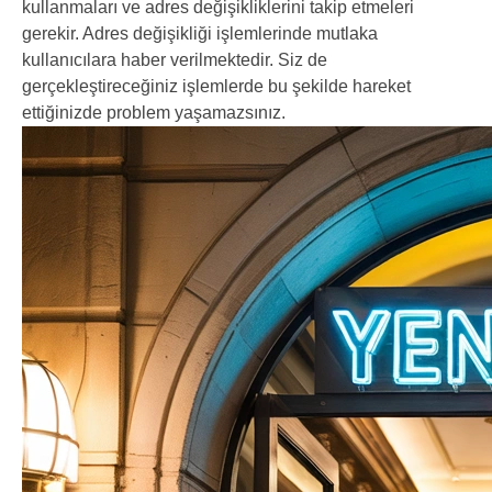
kullanmaları ve adres değişikliklerini takip etmeleri
gerekir. Adres değişikliği işlemlerinde mutlaka
kullanıcılara haber verilmektedir. Siz de
gerçekleştireceğiniz işlemlerde bu şekilde hareket
ettiğinizde problem yaşamazsınız.